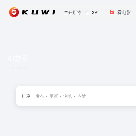
看电影
兰开斯特
29°
AI交互
共 0 篇网址
排序
发布
更新
浏览
点赞