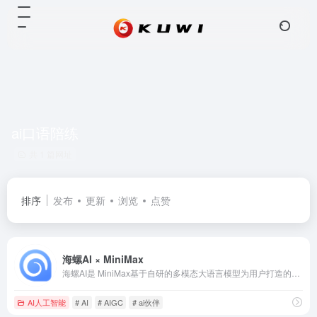
ai口语陪练
共 1 篇网址
排序
发布
更新
浏览
点赞
海螺AI × MiniMax
海螺AI是 MiniMax基于自研的多模态大语言模型为用户打造的AI伙伴，可以帮你智能搜索问答、精准识图解析、沉浸语音通话、专业/创意写作、文档速读总结、还有独家悬浮球功能帮你把琐事化繁为简。10倍速获取信息，10倍速解决问题。从学生到打工人，或者是自由工作者、创作者，不管你是任何角色都可以随时召唤它，上手即用，张嘴就问，无论是AI写作、AI搜题、AI办公、AI翻译、AI编程、AI创作、AI文档总结，还是陪你AI聊天、AI对话、口语陪练、模拟面试。它是你全能的AI助手。
AI人工智能
# AI
# AIGC
# ai伙伴