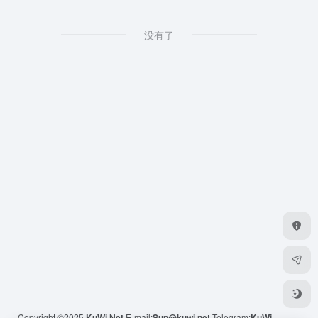
没有了
Copyright ©2025
KuWi.Net
E-mail:
Sup@kuwi.net
Telegram:
KuWi