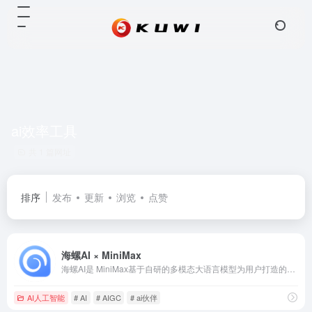
ai效率工具
共 1 篇网址
排序
发布
更新
浏览
点赞
海螺AI × MiniMax
海螺AI是 MiniMax基于自研的多模态大语言模型为用户打造的AI伙伴，可以帮你智能搜索问答、精准识图解析、沉浸语音通话、专业/创意写作、文档速读总结、还有独家悬浮球功能帮你把琐事化繁为简。10倍速获取信息，10倍速解决问题。从学生到打工人，或者是自由工作者、创作者，不管你是任何角色都可以随时召唤它，上手即用，张嘴就问，无论是AI写作、AI搜题、AI办公、AI翻译、AI编程、AI创作、AI文档总结，还是陪你AI聊天、AI对话、口语陪练、模拟面试。它是你全能的AI助手。
AI人工智能
# AI
# AIGC
# ai伙伴