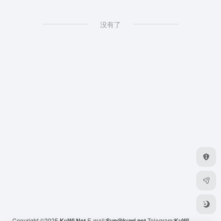
没有了
Copyright ©2025
KuWi.Net
E-mail:
Sup@kuwi.net
Telegram:
KuWi