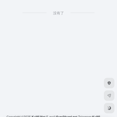
没有了
Copyright ©2025
KuWi.Net
E-mail:
Sup@kuwi.net
Telegram:
KuWi