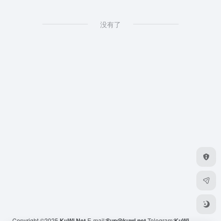
没有了
Copyright ©2025
KuWi.Net
E-mail:
Sup@kuwi.net
Telegram:
KuWi