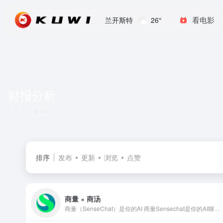
看电影
兰开斯特
26°
财报分析
共 1 篇网址
排序
发布
更新
浏览
点赞
商量 × 商汤
商量（SenseChat）是你的AI 商量Sensechat是你的AI聊天问答助手，擅长总结财经资讯、解读政策、分析财报，也可以辅助文案创作、生成图片、编写代码，或畅聊你感兴趣的话题。