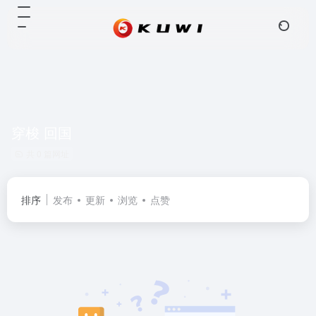
穿梭 回国
共 0 篇网址
排序
发布
更新
浏览
点赞