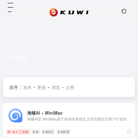
大模型
共 1 篇网址
排序
发布
更新
浏览
点赞
海螺AI × MiniMax
海螺AI是 MiniMax基于自研的多模态大语言模型为用户打造的AI伙伴，可以帮你智能搜索问答、精准识图解析、沉浸语音通话、专业/创意写作、文档速读总结、还有独家悬浮球功能帮你把琐事化繁为简。10倍速获取信息，10倍速解决问题。从学生到打工人，或者是自由工作者、创作者，不管你是任何角色都可以随时召唤它，上手即用，张嘴就问，无论是AI写作、AI搜题、AI办公、AI翻译、AI编程、AI创作、AI文档总结，还是陪你AI聊天、AI对话、口语陪练、模拟面试。它是你全能的AI助手。
AI人工智能
# AI
# AIGC
# ai伙伴