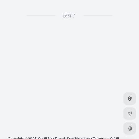
没有了
Copyright ©2025
KuWi.Net
E-mail:
Sup@kuwi.net
Telegram:
KuWi