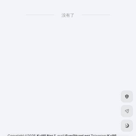
没有了
Copyright ©2025
KuWi.Net
E-mail:
Sup@kuwi.net
Telegram:
KuWi