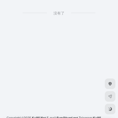
没有了
Copyright ©2025
KuWi.Net
E-mail:
Sup@kuwi.net
Telegram:
KuWi