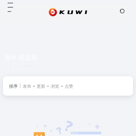
海外 延迟高
共 0 篇网址
排序
发布
更新
浏览
点赞