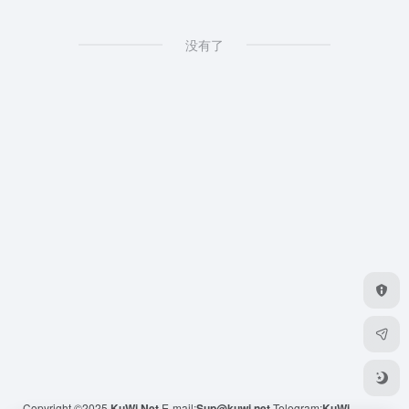
没有了
Copyright ©2025
KuWi.Net
E-mail:
Sup@kuwi.net
Telegram:
KuWi