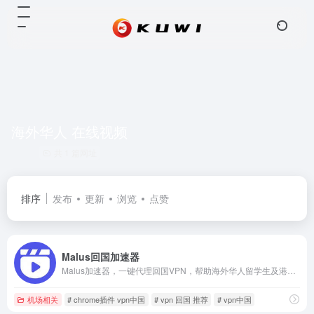
海外华人 在线视频
共 1 篇网址
排序
发布
更新
浏览
点赞
Malus回国加速器
Malus加速器，一键代理回国VPN，帮助海外华人留学生及港澳台地区用户解除海外地区版权限制，一键降低延迟，加速访问中国网站、游戏及应用。追剧、听歌、游戏、直播、办公炒股全支持，手机/电脑/电视盒子均可下载使用，海外党翻墙回国首选Malus VPN。.Malus回国游戏加速器VPN，为海外华人/留学生/港澳台地区用户提供游戏、音乐、视频、直播等加速服务，专业稳定的全球专线，带你一键穿梭回国。让你畅玩全球游戏，上国内网站，支持优酷、爱奇艺、腾讯视频、bilibili、芒果TV、西瓜视频、QQ音乐、网易云音乐、视CCTV、咪咕视频等国内网站，百万用户整体好评95%以上，一对一在线客服支持，海外党翻墙回中国首选VPN
机场相关
# chrome插件 vpn中国
# vpn 回国 推荐
# vpn中国