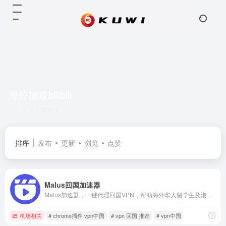
海外加速bilibili
共 1 篇网址
排序
发布
更新
浏览
点赞
Malus回国加速器
Malus加速器，一键代理回国VPN，帮助海外华人留学生及港澳台地区用户解除海外地区版权限制，一键降低延迟，加速访问中国网站、游戏及应用。追剧、听歌、游戏、直播、办公炒股全支持，手机/电脑/电视盒子均可下载使用，海外党翻墙回国首选Malus VPN。.Malus回国游戏加速器VPN，为海外华人/留学生/港澳台地区用户提供游戏、音乐、视频、直播等加速服务，专业稳定的全球专线，带你一键穿梭回国。让你畅玩全球游戏，上国内网站，支持优酷、爱奇艺、腾讯视频、bilibili、芒果TV、西瓜视频、QQ音乐、网易云音乐、视CCTV、咪咕视频等国内网站，百万用户整体好评95%以上，一对一在线客服支持，海外党翻墙回中国首选VPN
机场相关
# chrome插件 vpn中国
# vpn 回国 推荐
# vpn中国