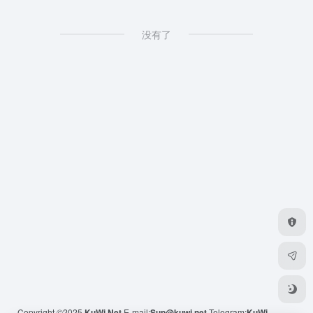
没有了
Copyright ©2025
KuWi.Net
E-mail:
Sup@kuwi.net
Telegram:
KuWi