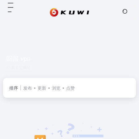
回国 vpn
共 0 篇网址
排序
发布
更新
浏览
点赞