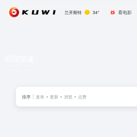
看电影
兰开斯特
34°
回国加速
共 0 篇网址
排序
发布
更新
浏览
点赞