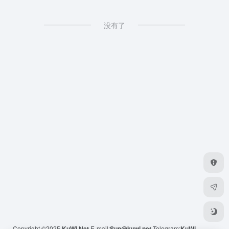
没有了
Copyright ©2025
KuWi.Net
E-mail:
Sup@kuwi.net
Telegram:
KuWi