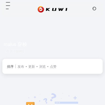
malus 穿梭
共 0 篇网址
排序
发布
更新
浏览
点赞