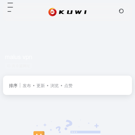
malus vpn
共 0 篇网址
排序
发布
更新
浏览
点赞