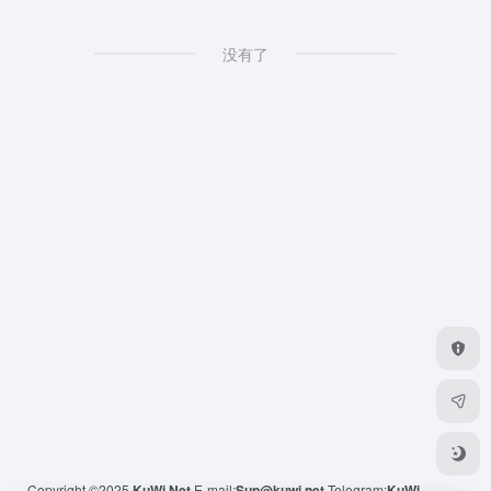
没有了
Copyright ©2025
KuWi.Net
E-mail:
Sup@kuwi.net
Telegram:
KuWi