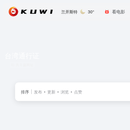
看电影
兰开斯特
30°
台湾通行证
共 0 篇网址
排序
发布
更新
浏览
点赞