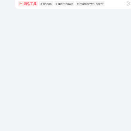
网络工具
# doocs
# markdown
# markdown-editor