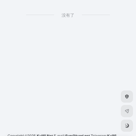
没有了
Copyright ©2025
KuWi.Net
E-mail:
Sup@kuwi.net
Telegram:
KuWi