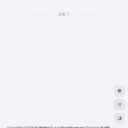
没有了
Copyright ©2025
KuWi.Net
E-mail:
Sup@kuwi.net
Telegram:
KuWi