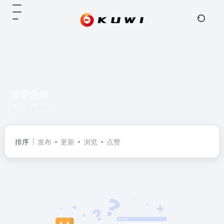
油管合租
共 0 篇网址
排序
发布
更新
浏览
点赞