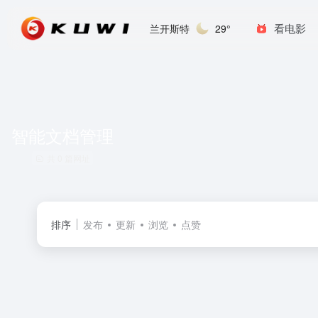
看电影
兰开斯特
29°
智能文档管理
共 0 篇网址
排序
发布
更新
浏览
点赞