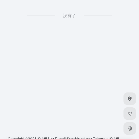
没有了
Copyright ©2025
KuWi.Net
E-mail:
Sup@kuwi.net
Telegram:
KuWi