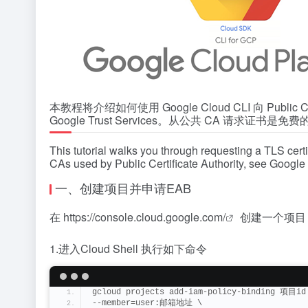
本教程将介绍如何使用 Google Cloud CLI 向 Public Ce
Google Trust Services。从公共 CA 请求证书是免费
This tutorial walks you through requesting a TLS certi
CAs used by Public Certificate Authority, see Google 
一、创建项目并申请EAB
在
https://console.cloud.google.com/
创建一个项目
1.进入Cloud Shell 执行如下命令
gcloud projects add-iam-policy-binding 项目id
--member=user:邮箱地址 \