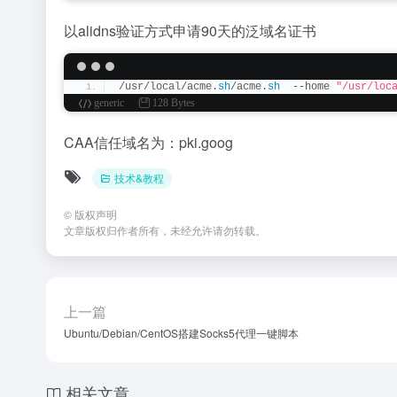
以alidns验证方式申请90天的泛域名证书
/usr/local/acme.
sh
/acme.
sh
  --home 
"/usr/loc
generic
128 Bytes
CAA信任域名为：pki.goog
技术&教程
©
版权声明
文章版权归作者所有，未经允许请勿转载。
上一篇
Ubuntu/Debian/CentOS搭建Socks5代理一键脚本
相关文章