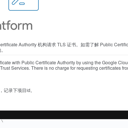
rtificate Authority 机构请求 TLS 证书。如需了解 Public Cer
的。
ficate with Public Certificate Authority by using the Google Clo
Trust Services. There is no charge for requesting certificates fr
，记录下项目id。
 \