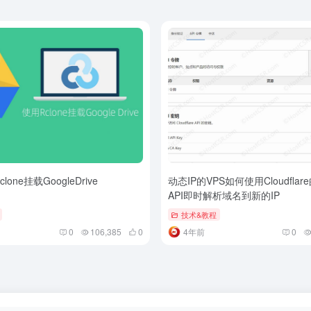
clone挂载GoogleDrive
动态IP的VPS如何使用Cloudflar
API即时解析域名到新的IP
技术&教程
0
106,385
0
4年前
0