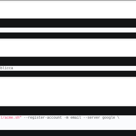
ublicca
al/acme.sh"
 --register-account -m email --server google \