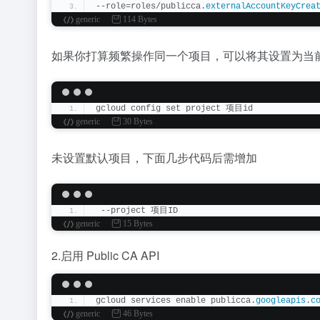
--role=roles/publicca.
externalAccountKeyCrea
generic
114 Bytes
如果你打算频繁操作同一个项目，可以将其设置为当
gcloud config set project 项目id
generic
30 Bytes
未设置默认项目，下面几步代码后需增加
 --project 项目ID
generic
15 Bytes
2.启用 Public CA API
gcloud services enable publicca.
googleapis
.
c
generic
46 Bytes