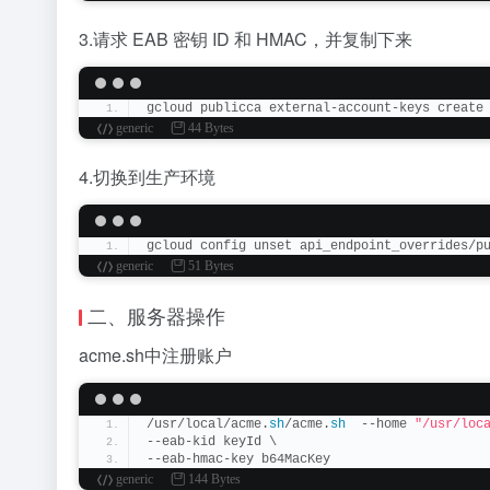
3.请求 EAB 密钥 ID 和 HMAC，并复制下来
gcloud publicca external-account-keys create
generic
44 Bytes
4.切换到生产环境
gcloud config unset api_endpoint_overrides/p
generic
51 Bytes
二、服务器操作
acme.sh中注册账户
/usr/local/acme.
sh
/acme.
sh
  --home 
"/usr/loc
--eab-kid keyId \
--eab-hmac-key b64MacKey
generic
144 Bytes