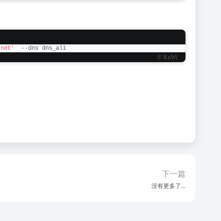
.net'
  --dns dns_ali
© KuWi
下一篇
没有更多了...