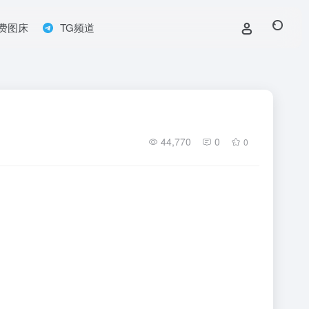
费图床
TG频道
44,770
0
0