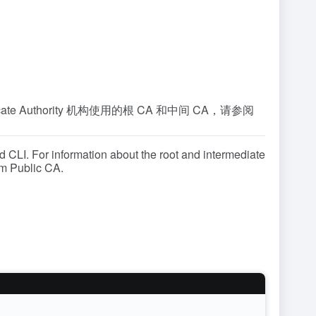
tificate Authority 机构使用的根 CA 和中间 CA，请参阅
ud CLI. For information about the root and intermediate
om Public CA.