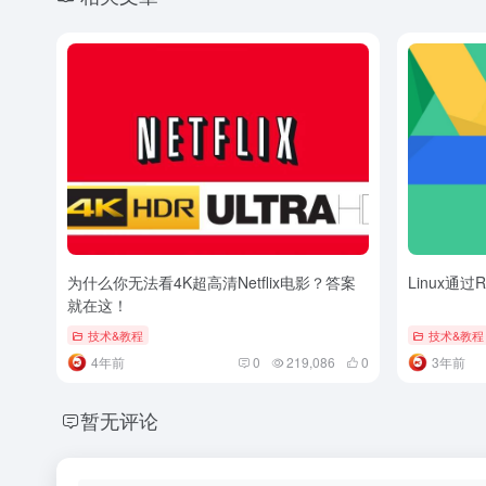
为什么你无法看4K超高清Netflix电影？答案
Linux通过R
就在这！
技术&教程
技术&教程
4年前
0
219,086
0
3年前
暂无评论