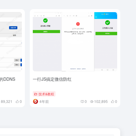
e的DDNS
一行JS搞定微信防红
技术&教程
89,321
0
4年前
0
102,895
0