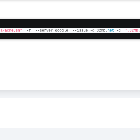
al/acme.sh"
  -f  --server google  --issue -d 32mb.
net
 -d 
'*.32mb