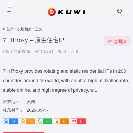
首页
•
机场相关
•
正文
711Proxy – 原生住宅IP
收藏
0
3个月前发布
12,251
0
0
711Proxy provides rotating and static residential IPs in 200
countries around the world, with an ultra-high utilization rate,
stable online, and high degree of privacy, w...
所在地：
美国
收录时间：
2026-05-17
0
0
0
0
0