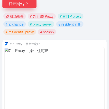
打开网站
机场相关
# 711 S5 Proxy
# HTTP proxy
# ip change
# proxy server
# residential IP
# residential proxy
# socks5
711Proxy – 原生住宅IP