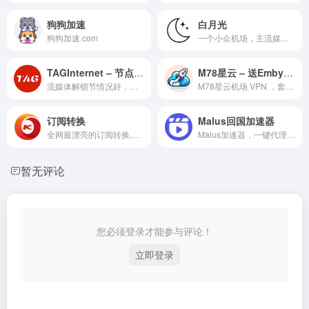
狗狗加速
白月光
狗狗加速.com
一个小众机场，主流媒体全解锁（DAZN、Netflix、Disney+、Hulu、HBO）/Youtube4K稳定10-30w+/另有菲律宾、巴基斯坦、土耳其、巴西、阿根廷、英国、德国、西班牙等冷门节点，尽量季付、月付。
TAGInternet – 节点多速度快
M78星云 – 送Emby服务
流媒体解锁节情况好，世界多地区节点，价格较高，速度也非常快，适合不差钱用户，建议月购，测试了再多购，但不建议年付，多一个选择。防失联地址：tagxx.vip 或 tagweb.vip 或 https://github.com/xiaoming2028/TAG-VPN
M78星云机场 VPN ，套餐价格低至7元 IPLC线路高端SS专线 解锁奈飞，迪士尼，ChatGPT 送Emby服务，数万部4K电影电视剧免费看。支持各种代理工具，如Clash，ShadowRocket（小火箭），V2ray。新手友好，提供一键客户端
订阅转换
Malus回国加速器
全网最漂亮的订阅转换,暗黑模式,Sing-Box转换,Sing-Box配置,Clash订阅转SingBox,Quantumult X,Surge,Shadowrocket,订阅转换
Malus加速器，一键代理回国VPN，帮助海外华人留学生及港澳台地区用户解除海外地区版权限制，一键降低延迟，加速访问中国网站、游戏及应用。追剧、听歌、游戏、直播、办公炒股全支持，手机/电脑/电视盒子均可下载使用，海外党翻墙回国首选Malus VPN。.Malus回国游戏加速器VPN，为海外华人/留学生/港澳台地区用户提供游戏、音乐、视频、直播等加速服务，专业稳定的全球专线，带你一键穿梭回国。让你畅玩全球游戏，上国内网站，支持优酷、爱奇艺、腾讯视频、bilibili、芒果TV、西瓜视频、QQ音乐、网易云音乐、视CCTV、咪咕视频等国内网站，百万用户整体好评95%以上，一对一在线客服支持，海外党翻墙回中国首选VPN
暂无评论
您必须登录才能参与评论！
立即登录