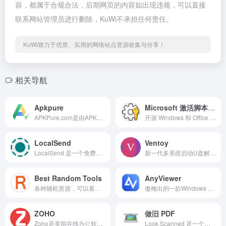
容，都属于合规合法，后期网页的内容如出现违规，可以直接
联系网站管理员进行删除，KuWi不承担任何责任。
KuWi致力于优质、实用的网络站点资源收集与分享！
相关导航
Apkpure
Microsoft 激活脚本 (MAS)
APKPure.com是由APKPure团队于2014年创立的提供智能手机软件下载的网站，方便下载Play商店的软件。
开源 Windows 和 Office 激活器，具有 HWID、Ohook、TSforge、KMS38 和在线 KMS 激活方法以及高级故障排除功能。
LocalSend
Ventoy
LocalSend 是一个免费、开源的应用程序，允许你在本地网络上安全地与附近设备共享文件和消息，无需互联网连接。
新一代多系统启动U盘解决方案
Best Random Tools
AnyViewer
各种随机资源，可以看看。We collected random tools including entertainment, knowledge, names, sports, geography ands so on, such as random abilities, random user names, random movies, etc. Just random it, and try a different life.
傲梅出的一款Windows 的远程桌面软件，快速稳定的远程连接，端到端加密，纯净安全。现在注册后使用8033-8826-8278-E404、BA24-E088-CABA-654C两个激活码可以免费领 4 年专业版会员。
ZOHO
做旧 PDF
Zoho是美国在线办公软件供应商，在中国提供服务，企业邮箱比X讯等国内其他便宜灵活。
Look Scanned 是一个能够让 PDF 看起来就像是扫描件一样的纯前端网站。你再也不需要麻烦地打印之后扫描了，你所需要的就是鼠标点几下。