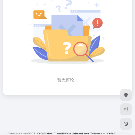
暂无评论...
Copyright ©2025
KuWi.Net
E-mail:
Sup@kuwi.net
Telegram:
KuWi