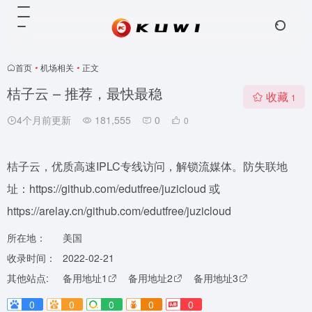
首页
•
机场相关
•
正文
桔子云 – 推荐，最快最稳
收藏
1
4个月前更新
181,555
0
0
桔子云，优质高速IPLC专线访问，解锁流媒体。防失联地
址：https://github.com/edutfree/juzicloud 或
https://arelay.cn/github.com/edutfree/juzicloud
所在地：
美国
收录时间：
2022-02-21
其他站点:
备用地址1
备用地址2
备用地址3
0
0
0
0
0