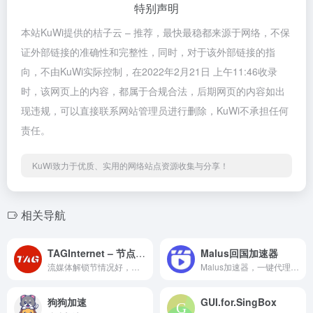
特别声明
本站KuWi提供的桔子云 – 推荐，最快最稳都来源于网络，不保
证外部链接的准确性和完整性，同时，对于该外部链接的指
向，不由KuWi实际控制，在2022年2月21日 上午11:46收录
时，该网页上的内容，都属于合规合法，后期网页的内容如出
现违规，可以直接联系网站管理员进行删除，KuWi不承担任何
责任。
KuWi致力于优质、实用的网络站点资源收集与分享！
相关导航
TAGInternet – 节点多速度快
Malus回国加速器
流媒体解锁节情况好，世界多地区节点，价格较高，速度也非常快，适合不差钱用户，建议月购，测试了再多购，但不建议年付，多一个选择。防失联地址：tagxx.vip 或 tagweb.vip 或 https://github.com/xiaoming2028/TAG-VPN
Malus加速器，一键代理回国VPN，帮助海外华人留学生及港澳台地区用户解除海外地区版权限制，一键降低延迟，加速访问中国网站、游戏及应用。追剧、听歌、游戏、直播、办公炒股全支持，手机/电脑/电视盒子均可下载使用，海外党翻墙回国首选Malus VPN。.Malus回国游戏加速器VPN，为海外华人/留学生/港澳台地区用户提供游戏、音乐、视频、直播等加速服务，专业稳定的全球专线，带你一键穿梭回国。让你畅玩全球游戏，上国内网站，支持优酷、爱奇艺、腾讯视频、bilibili、芒果TV、西瓜视频、QQ音乐、网易云音乐、视CCTV、咪咕视频等国内网站，百万用户整体好评95%以上，一对一在线客服支持，海外党翻墙回中国首选VPN
狗狗加速
GUI.for.SingBox