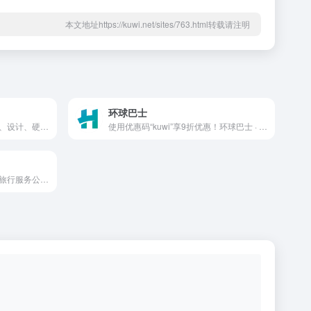
本文地址https://kuwi.net/sites/763.html转载请注明
环球巴士
创意工作者的社区。讨论编程、设计、硬件、游戏等令人激动的话题。
使用优惠码“kuwi”享9折优惠！环球巴士 · 奈飞站 提供包括一站式流媒体合租平台 包括但不限于奈飞 网飞 Netfilx Spotify,Netflix,Tidal,Hbo,Hbogo,Youtube,Disney+在内的流媒体账号合租，实现自动化交付，售后无忧，发车更省心，上车更安心，价格更贴心
携程旅行网是中国领先的在线旅行服务公司，向超过9000万会员提供酒店预订、酒店点评及特价酒店查询、机票预订、飞机票查询、时刻表、票价查询、航班查询、度假预订、商旅管理、为您的出行提供全方位旅行服务。