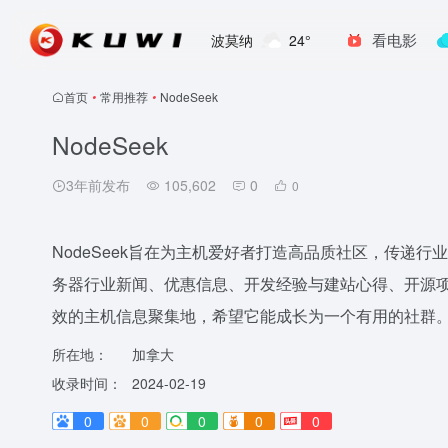
看电影
波莫纳
24°
首页
•
常用推荐
•
NodeSeek
NodeSeek
3年前发布
105,602
0
0
NodeSeek旨在为主机爱好者打造高品质社区，传递
务器行业新闻、优惠信息、开发经验与建站心得、开源项
效的主机信息聚集地，希望它能成长为一个有用的社群
所在地：
加拿大
收录时间：
2024-02-19
0
0
0
0
0