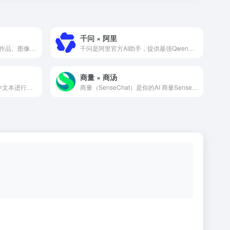
千问 × 阿里
使用提示创建令人惊叹的艺术作品、图像等。将您的图像变成迷人的动画。Dreamina 是一个旨在简化您的创作的 AI 平台。
千问是阿里官方AI助手，提供最强Qwen大模型体验的第一入口，助力你的工作、学习、生活。 支持 AI 搜索、网页总结、AI PPT、AI 生图、PPT 创作和录音纪要，让创作、汇报、调研、分析更高效。
商量 × 商汤
文房思宝,用户上传文献,可选中文本进行解读，进行总结、解释、翻译、推荐相关文献、朗读操作
商量（SenseChat）是你的AI 商量Sensechat是你的AI聊天问答助手，擅长总结财经资讯、解读政策、分析财报，也可以辅助文案创作、生成图片、编写代码，或畅聊你感兴趣的话题。