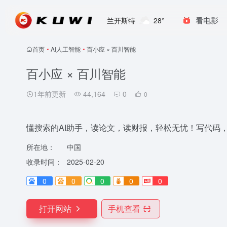
看电影
兰开斯特
28°
首页
•
AI人工智能
•
百小应 × 百川智能
百小应 × 百川智能
1年前更新
44,164
0
0
懂搜索的AI助手，读论文，读财报，轻松无忧！写代码
所在地：
中国
收录时间：
2025-02-20
0
0
0
0
0
打开网站
手机查看