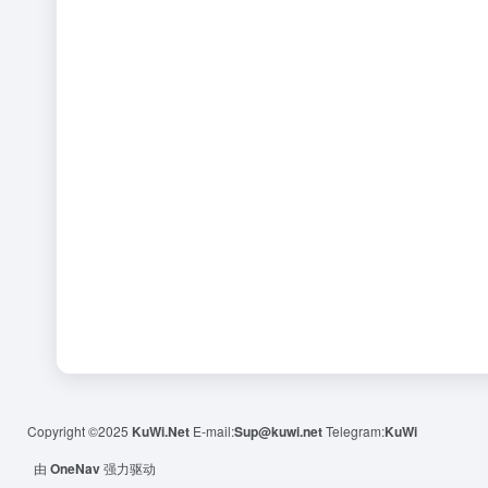
Copyright ©2025
KuWi.Net
E-mail:
Sup@kuwi.net
Telegram:
KuWi
由
OneNav
强力驱动