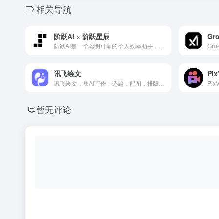
相关导航
阶跃AI × 阶跃星辰
Gro
阶跃AI是一个聪明可靠的个人效率助手，可以帮你获取知识、查询信息、学习语言、创意写作、编写代码，在工作、学习、生活等各种场景下帮你解决问题。带你发现和理解世界~
讯飞绘文
Pix
讯飞绘文，集AI写作，选题，配图，排版，润色，发布等功能为一体的智能创作平台。通用稿件30分钟生成，深度稿件效率翻番。应用于企业公众号，头条，新闻、等场景。释放创意，让内容创作更轻松！
Pi
暂无评论