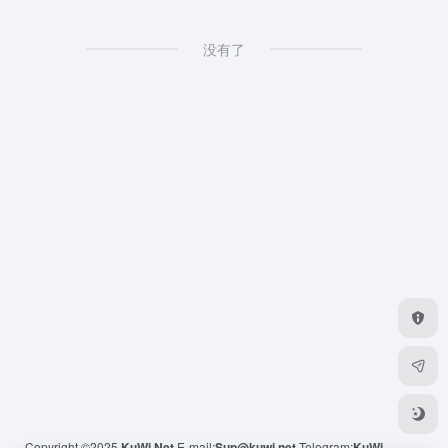
没有了
Copyright ©2025
KuWi.Net
E-mail:
Sup@kuwi.net
Telegram:
KuWi