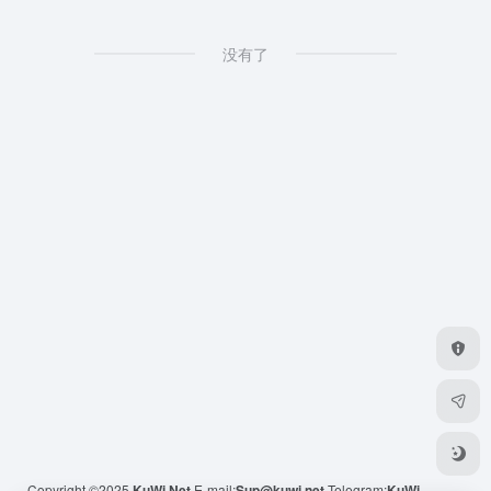
没有了
Copyright ©2025
KuWi.Net
E-mail:
Sup@kuwi.net
Telegram:
KuWi