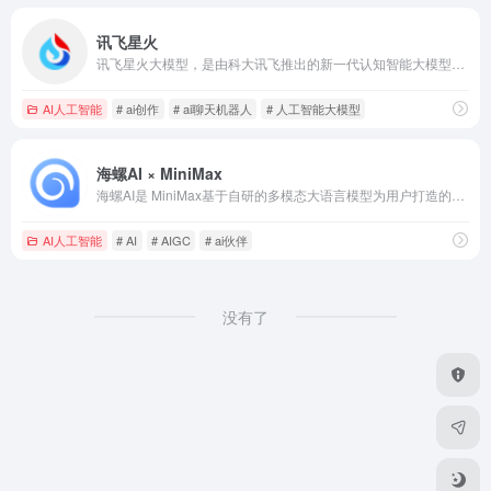
讯飞星火
讯飞星火大模型，是由科大讯飞推出的新一代认知智能大模型，拥有跨领域的知识和语言理解能力，能够基于自然对话方式理解与执行任务，提供语言理解、知识问答、逻辑推理、数学题解答、代码理解与编写等多种能力。
AI人工智能
# ai创作
# ai聊天机器人
# 人工智能大模型
海螺AI × MiniMax
海螺AI是 MiniMax基于自研的多模态大语言模型为用户打造的AI伙伴，可以帮你智能搜索问答、精准识图解析、沉浸语音通话、专业/创意写作、文档速读总结、还有独家悬浮球功能帮你把琐事化繁为简。10倍速获取信息，10倍速解决问题。从学生到打工人，或者是自由工作者、创作者，不管你是任何角色都可以随时召唤它，上手即用，张嘴就问，无论是AI写作、AI搜题、AI办公、AI翻译、AI编程、AI创作、AI文档总结，还是陪你AI聊天、AI对话、口语陪练、模拟面试。它是你全能的AI助手。
AI人工智能
# AI
# AIGC
# ai伙伴
没有了