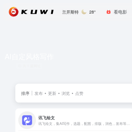
看电影
兰开斯特
28°
AI自定风格写作
共 1 篇网址
排序
发布
更新
浏览
点赞
讯飞绘文
讯飞绘文，集AI写作，选题，配图，排版，润色，发布等功能为一体的智能创作平台。通用稿件30分钟生成，深度稿件效率翻番。应用于企业公众号，头条，新闻、等场景。释放创意，让内容创作更轻松！