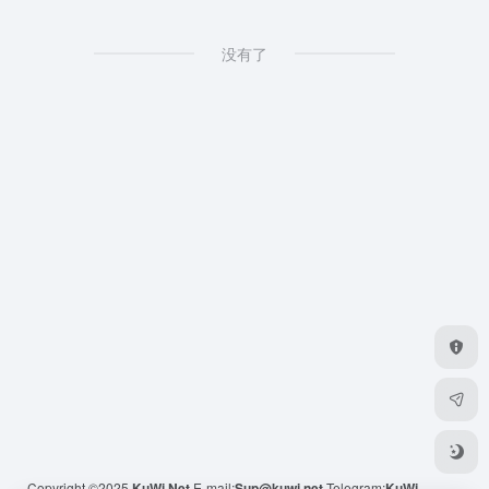
没有了
Copyright ©2025
KuWi.Net
E-mail:
Sup@kuwi.net
Telegram:
KuWi