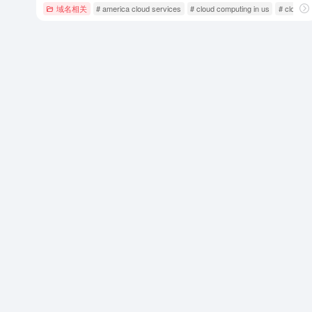
域名相关
# america cloud services
# cloud computing in us
# cloud se