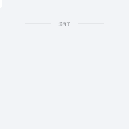
rvice provider in us
没有了