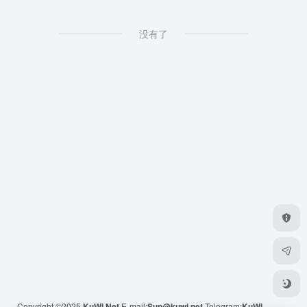
没有了
Copyright ©2025
KuWi.Net
E-mail:
Sup@kuwi.net
Telegram:
KuWi