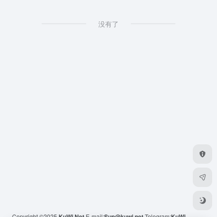
没有了
Copyright ©2025
KuWi.Net
E-mail:
Sup@kuwi.net
Telegram:
KuWi