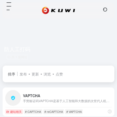
防人工打码
共 1 篇网址
排序
发布
更新
浏览
点赞
VAPTCHA
手势验证码VAPTCHA是基于人工智能和大数据的次世代人机验证解决方案。独有的验证策略及风控模型组合可彻底杜绝刷票、灌水、撞库等恶意攻击行为。
建站相关
# CAPTCHA
# reCAPTCHA
# VAPTCHA