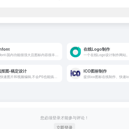
nfont
在线Logo制作
iconfont-国内功能很强大且图标内容很丰富的矢量图标库，提供矢量图标下载、在线存储、格式转换等功能。阿里巴巴体验团队倾力打造，设计和前端开发的便捷工具
一个在线Logo设计制作网站
线抠图-稿定设计
ICO图标制作
在线快速图片和视频编辑,不会PS也能搞定设计。海报、简历、PPT、公众号配图、电商等海量模板快速出图。三秒抠图实用便捷,抖音快手热门视频轻松搞定。海量正版授权资源,商用无忧。
您必须登录才能参与评论！
立即登录