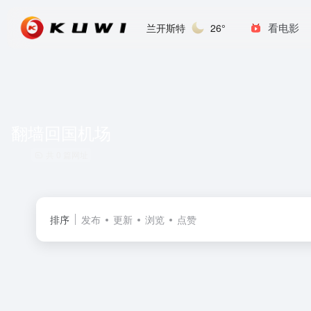
看电影
兰开斯特
26°
翻墙回国机场
共 0 篇网址
排序
发布
更新
浏览
点赞