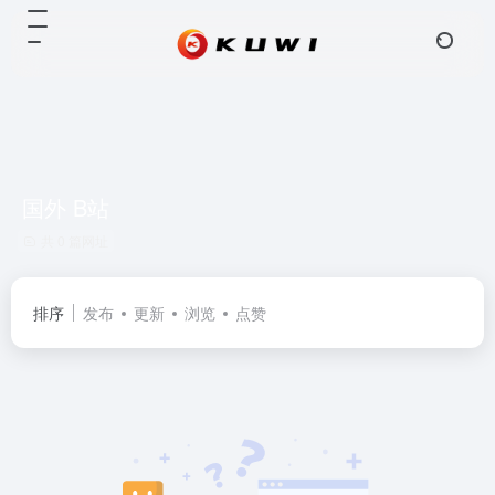
国外 B站
共 0 篇网址
排序
发布
更新
浏览
点赞