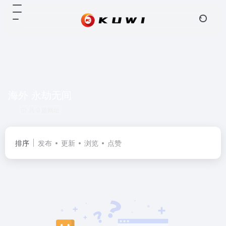
海外 永劫无间
共 0 篇网址
排序
发布
更新
浏览
点赞