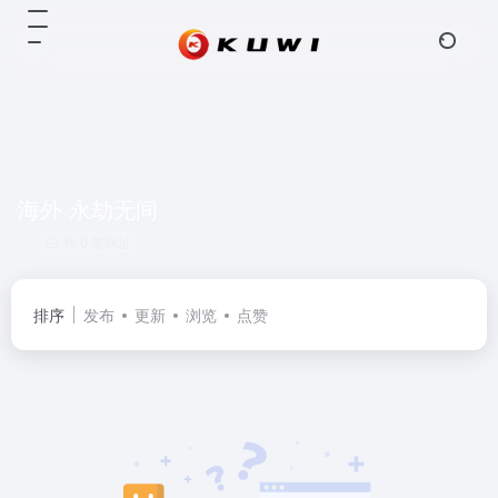
海外 永劫无间
共 0 篇网址
排序
发布
更新
浏览
点赞