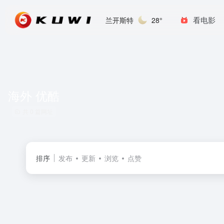
看电影
兰开斯特
28°
海外 优酷
共 0 篇网址
排序
发布
更新
浏览
点赞