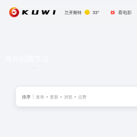
看电影
兰开斯特
33°
海外回国节点
共 0 篇网址
排序
发布
更新
浏览
点赞