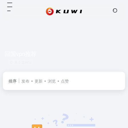
回国vpn推荐
共 0 篇网址
排序
发布
更新
浏览
点赞