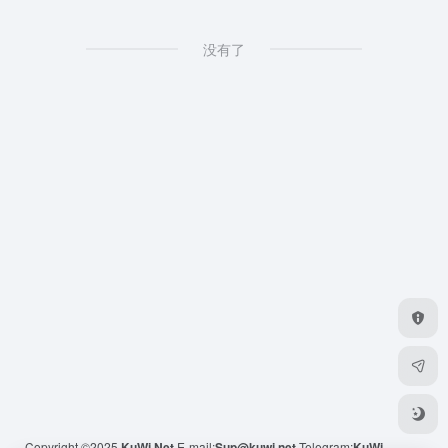
没有了
Copyright ©2025
KuWi.Net
E-mail:
Sup@kuwi.net
Telegram:
KuWi