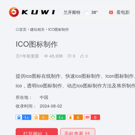
看电影
兰开斯特
38°
首页
•
建站相关
•
ICO图标制作
ICO图标制作
1年前更新
45,938
0
0
提供ico图标在线制作、快速ico图标制作、icon图标制作、f
ico，透明ico图标制作、动态ico图标制作方法及将所制作的i
所在地：
中国
收录时间：
2024-08-02
1+
1-
1+
0
0
打开网站
手机查看