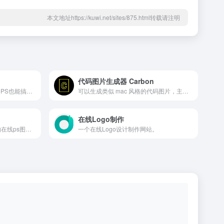
本文地址https://kuwi.net/sites/875.html转载请注明
代码图片生成器 Carbon
在线快速图片和视频编辑,不会PS也能搞定设计。海报、简历、PPT、公众号配图、电商等海量模板快速出图。三秒抠图实用便捷,抖音快手热门视频轻松搞定。海量正版授权资源,商用无忧。
可以生成类似 mac 风格的代码图片，主要用于分享，现在也有客户端了。
在线Logo制作
稿定设计PS是一款专业精简的在线ps图片处理软件，免下载、免安装，直接在浏览器打开网页版就可随时随地用它修正，调整和美化您的图片。
一个在线Logo设计制作网站。